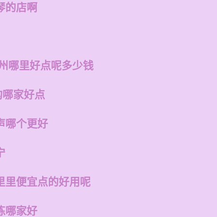
琴的店啊
福州哪里好点呢多少钱
构哪家好点
声哪个更好
宁
里里便宜点的好用呢
练哪家好