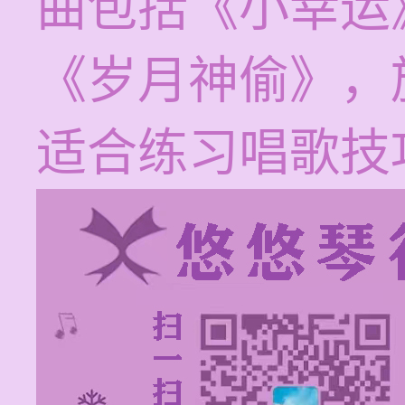
曲包括《小幸运
《岁月神偷》，
适合练习唱歌技