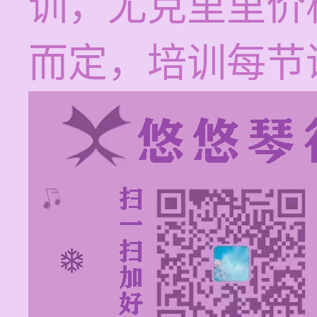
训，尤克里里价
而定，培训每节课1