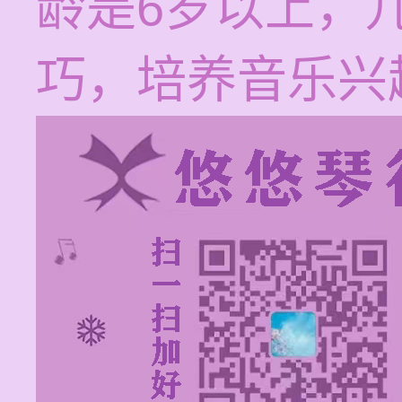
龄是6岁以上，
巧，培养音乐兴