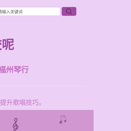
校呢
福州琴行
提升歌唱技巧。