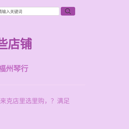
些店铺
福州琴行
来克店里选里购，？满足